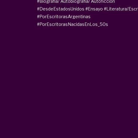
#Biografía/ Autobiografía/ Autoficción
#DesdeEstadosUnidos
#Ensayo
#Literatura/Escr
#PorEscritorasArgentinas
#PorEscritorasNacidasEnLos_50s