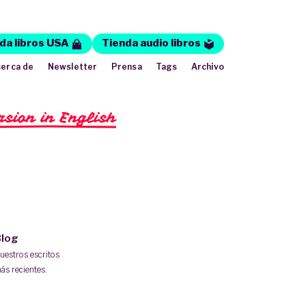
da libros USA
Tienda audio libros
erca de
Newsletter
Prensa
Tags
Archivo
rsion in English
log
uestros escritos
ás recientes.