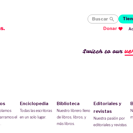
Tien
Buscar
Donar
Ac
ve
Switch to our
ios
Enciclopedia
Biblioteca
Editoriales y
B
ablamos
Todas las escritoras
Nuestro librero lleno
N
revistas
arramos el
en un solo lugar.
de libros, libros, y
m
Nuestra pasión por
.
más libros.
editoriales y revistas.