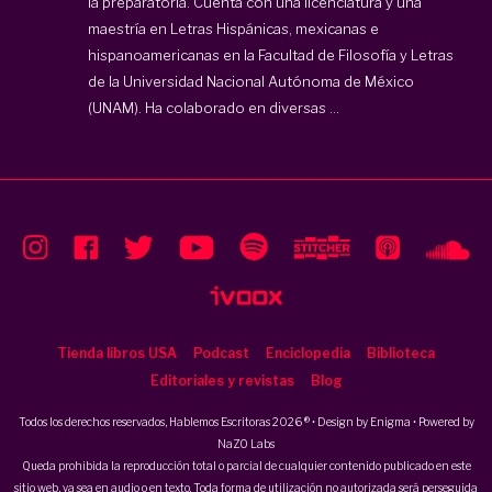
la preparatoria. Cuenta con una licenciatura y una
maestría en Letras Hispánicas, mexicanas e
hispanoamericanas en la Facultad de Filosofía y Letras
de la Universidad Nacional Autónoma de México
(UNAM). Ha colaborado en diversas ...
Tienda libros USA
Podcast
Enciclopedia
Biblioteca
Editoriales y revistas
Blog
Todos los derechos reservados, Hablemos Escritoras 2026 ® • Design by
Enigma
• Powered by
NaZO Labs
Queda prohibida la reproducción total o parcial de cualquier contenido publicado en este
sitio web, ya sea en audio o en texto. Toda forma de utilización no autorizada será perseguida