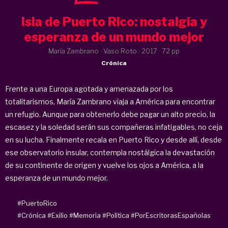
Isla de Puerto Rico: nostalgía y
esperanza de un mundo mejor
María Zambrano · Vaso Roto ·
2017
· 72 pp
Crónica
Frente a una Europa agotada y amenazada por los
totalitarismos, María Zambrano viaja a América para encontrar
un refugio. Aunque para obtenerlo debe pagar un alto precio, la
escasez y la soledad serán sus compañeras infatigables, no ceja
en su lucha. Finalmente recala en Puerto Rico y desde allí, desde
ese observatorio insular, contempla nostálgica la devastación
de su continente de origen y vuelve los ojos a América, a la
esperanza de un mundo mejor.
#PuertoRico
#Crónica
#Exilio
#Memoria
#Política
#PorEscritorasEspañolas