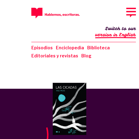
Switch to our
version in English
Episodios
Enciclopedia
Biblioteca
Editoriales y revistas
Blog