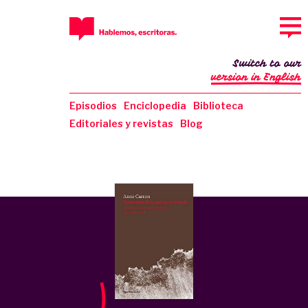
Switch to our
version in English
Episodios
Enciclopedia
Biblioteca
Editoriales y revistas
Blog