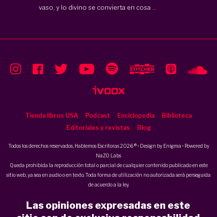
vaso, y lo divino se convierta en cosa ...
Tienda libros USA
Podcast
Enciclopedia
Biblioteca
Editoriales y revistas
Blog
Todos los derechos reservados, Hablemos Escritoras 2026 ® • Design by
Enigma
• Powered by
NaZO Labs
Queda prohibida la reproducción total o parcial de cualquier contenido publicado en este
sitio web, ya sea en audio o en texto. Toda forma de utilización no autorizada será perseguida
de acuerdo a la ley.
Las opiniones expresadas en este