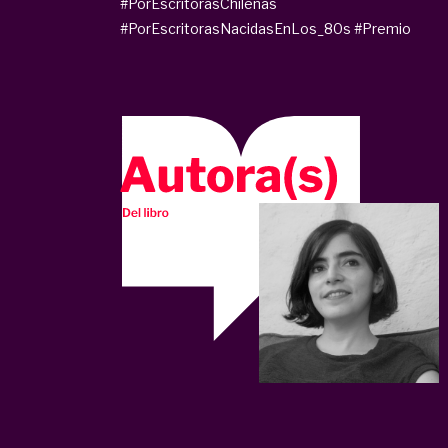
#PorEscritorasChilenas
#PorEscritorasNacidasEnLos_80s
#Premio