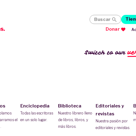
Tien
Buscar
Donar
Ac
ve
Switch to our
ios
Enciclopedia
Biblioteca
Editoriales y
B
ablamos
Todas las escritoras
Nuestro librero lleno
N
revistas
arramos el
en un solo lugar.
de libros, libros, y
m
Nuestra pasión por
.
más libros.
editoriales y revistas.