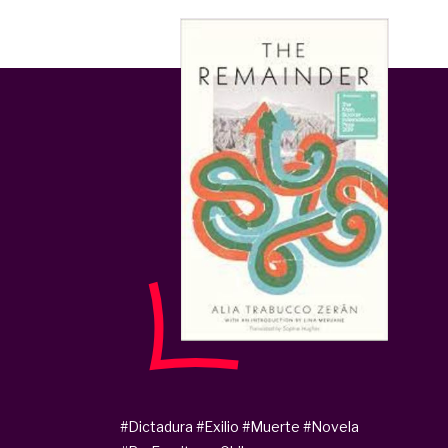
#Dictadura
#Exilio
#Muerte
#Novela