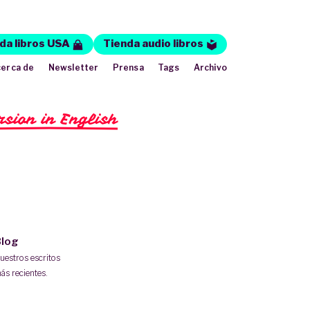
da libros USA
Tienda audio libros
erca de
Newsletter
Prensa
Tags
Archivo
rsion in English
log
uestros escritos
ás recientes.