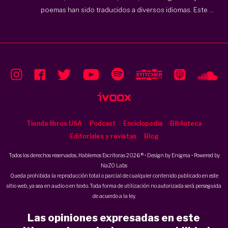
poemas han sido traducidos a diversos idiomas. Este ...
Tienda libros USA
Podcast
Enciclopedia
Biblioteca
Editoriales y revistas
Blog
Todos los derechos reservados, Hablemos Escritoras 2026 ® • Design by
Enigma
• Powered by
NaZO Labs
Queda prohibida la reproducción total o parcial de cualquier contenido publicado en este
sitio web, ya sea en audio o en texto. Toda forma de utilización no autorizada será perseguida
de acuerdo a la ley.
Las opiniones expresadas en este