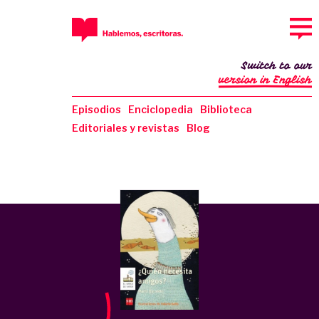
Switch to our
version in English
Episodios
Enciclopedia
Biblioteca
Editoriales y revistas
Blog