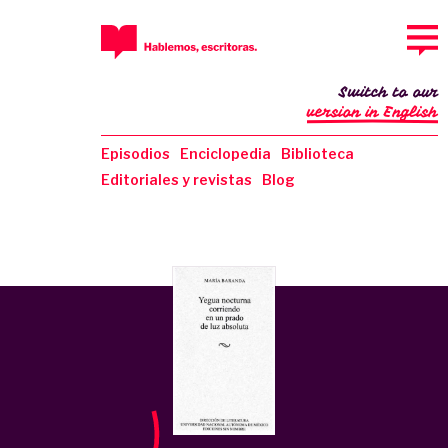
Switch to our
version in English
Episodios
Enciclopedia
Biblioteca
Editoriales y revistas
Blog