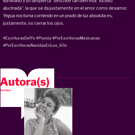
iluminado y yo despierta” describe tan bien esa “lucidez
alucinada”, la que se da justamente en el amor como desamor.
Yegua nocturna corriendo en un prado de luz absoluta
es,
justamente, no cerrar los ojos.
#EscriturasDelYo
#Poesía
#PorEscritorasMexicanas
#PorEscritorasNacidasEnLos_60s