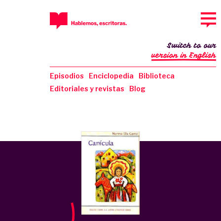
Switch to our
version in English
Episodios
Enciclopedia
Biblioteca
Editoriales y revistas
Blog