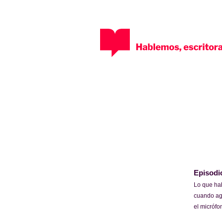
Episodi
Lo que h
cuando a
el micrófo