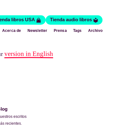
enda libros USA
Tienda audio libros
Acerca de
Newsletter
Prensa
Tags
Archivo
version in English
ur
log
uestros escritos
ás recientes.