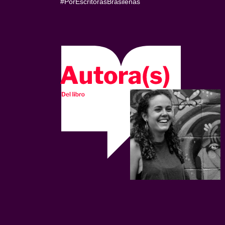
#PorEscritorasBrasileñas