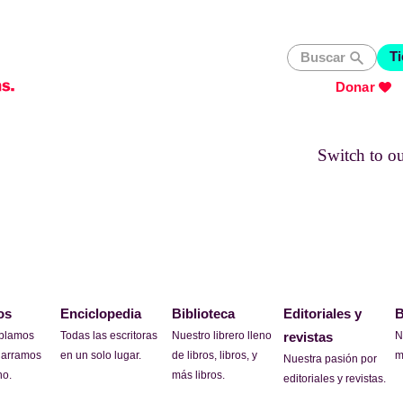
Ti
Buscar
Donar
Switch to o
os
Enciclopedia
Biblioteca
Editoriales y
B
ablamos
Todas las escritoras
Nuestro librero lleno
revistas
N
garramos
en un solo lugar.
de libros, libros, y
m
Nuestra pasión por
no.
más libros.
editoriales y revistas.