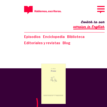
Switch to our
version in English
Episodios
Enciclopedia
Biblioteca
Editoriales y revistas
Blog