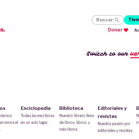
Tien
Buscar
Donar
Ac
ve
Switch to our
ios
Enciclopedia
Biblioteca
Editoriales y
B
ablamos
Todas las escritoras
Nuestro librero lleno
N
revistas
arramos el
en un solo lugar.
de libros, libros, y
m
Nuestra pasión por
.
más libros.
editoriales y revistas.