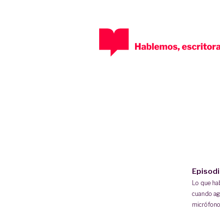
Episod
Lo que h
cuando ag
micrófono