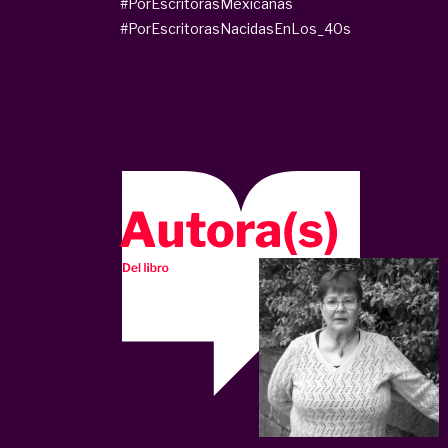
#PorEscritorasMexicanas
#PorEscritorasNacidasEnLos_40s