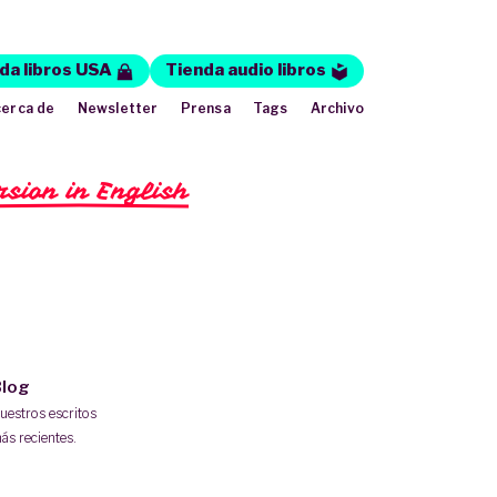
da libros USA
Tienda audio libros
erca de
Newsletter
Prensa
Tags
Archivo
rsion in English
log
uestros escritos
ás recientes.