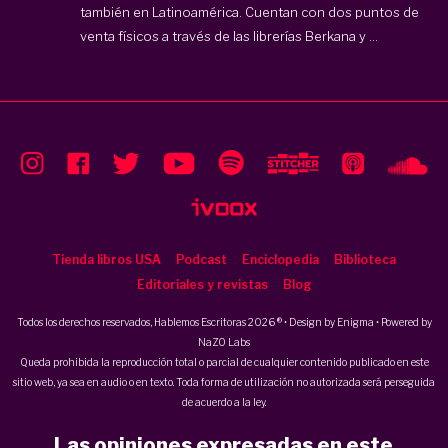
también en Latinoamérica. Cuentan con dos puntos de
venta físicos a través de las librerías Berkana y ...
Tienda libros USA
Podcast
Enciclopedia
Biblioteca
Editoriales y revistas
Blog
Todos los derechos reservados, Hablemos Escritoras 2026 ® • Design by
Enigma
• Powered by
NaZO Labs
Queda prohibida la reproducción total o parcial de cualquier contenido publicado en este
sitio web, ya sea en audio o en texto. Toda forma de utilización no autorizada será perseguida
de acuerdo a la ley.
Las opiniones expresadas en este