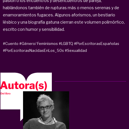
pasión o los encuentros y desencuentros de pareja,
hablándonos también de rupturas más o menos serenas y de
enamoramientos fugaces. Algunos aforismos, un bestiario
lésbico y una biografía gatuna cierran este volumen polimórfico,
escrito con humor y sensibilidad.
#Cuento
#Género/ Feminismos
#LGBTQ
#PorEscritorasEspañolas
#PorEscritorasNacidasEnLos_50s
#Sexualidad