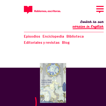
Switch to our
version in English
Episodios
Enciclopedia
Biblioteca
Editoriales y revistas
Blog