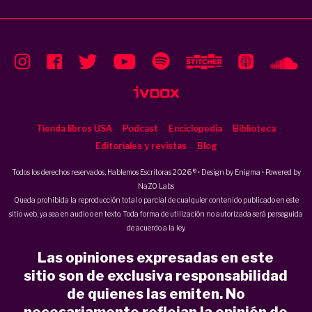
Tienda libros USA
Podcast
Enciclopedia
Biblioteca
Editoriales y revistas
Blog
Todos los derechos reservados, Hablemos Escritoras 2026 ® • Design by
Enigma
• Powered by
NaZO Labs
Queda prohibida la reproducción total o parcial de cualquier contenido publicado en este
sitio web, ya sea en audio o en texto. Toda forma de utilización no autorizada será perseguida
de acuerdo a la ley.
Las opiniones expresadas en este
sitio son de exclusiva responsabilidad
de quienes las emiten. No
necesariamente reflejan la opinión de