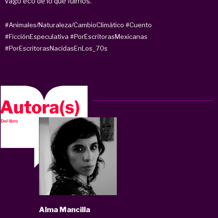
vago eco de lo que fuimos.
#Animales/Naturaleza/CambioClimático
#Cuento
#FicciónEspeculativa
#PorEscritorasMexicanas
#PorEscritorasNacidasEnLos_70s
Alma Mancilla