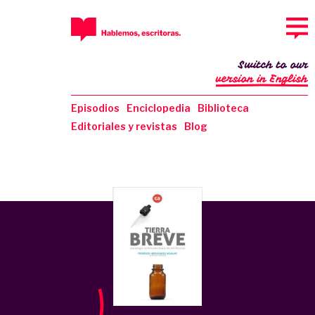
Switch to our
version in English
Episodios
Enciclopedia
Biblioteca
Editoriales y revistas
Blog