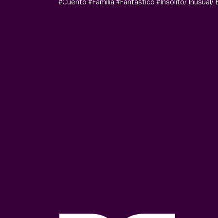
#Cuento
#Familia
#Fantástico
#Insólito/ Inusual/