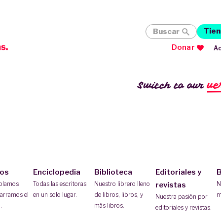
Tien
Buscar
Donar
Ac
ve
Switch to our
ios
Enciclopedia
Biblioteca
Editoriales y
B
ablamos
Todas las escritoras
Nuestro librero lleno
N
revistas
arramos el
en un solo lugar.
de libros, libros, y
m
Nuestra pasión por
.
más libros.
editoriales y revistas.