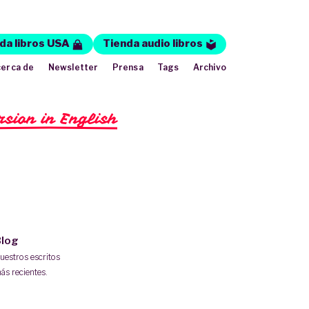
da libros USA
Tienda audio libros
erca de
Newsletter
Prensa
Tags
Archivo
rsion in English
log
uestros escritos
ás recientes.