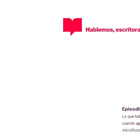
Episod
Lo que h
cuando ag
micrófono