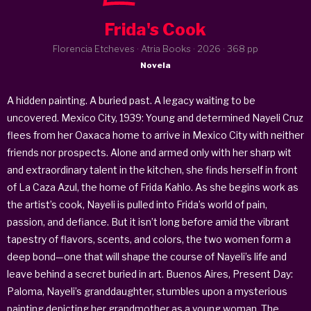
Frida's Cook
Florencia Etcheves · Atria Books ·
2026
· 368 pp
Novela
A hidden painting. A buried past. A legacy waiting to be
uncovered. Mexico City, 1939: Young and determined Nayeli Cruz
flees from her Oaxaca home to arrive in Mexico City with neither
friends nor prospects. Alone and armed only with her sharp wit
and extraordinary talent in the kitchen, she finds herself in front
of La Caza Azul, the home of Frida Kahlo. As she begins work as
the artist’s cook, Nayeli is pulled into Frida’s world of pain,
passion, and defiance. But it isn’t long before amid the vibrant
tapestry of flavors, scents, and colors, the two women form a
deep bond—one that will shape the course of Nayeli’s life and
leave behind a secret buried in art. Buenos Aires, Present Day:
Paloma, Nayeli’s granddaughter, stumbles upon a mysterious
painting depicting her grandmother as a young woman. The