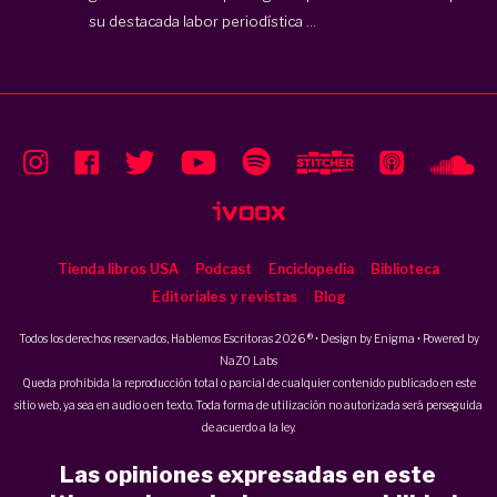
su destacada labor periodística ...
Tienda libros USA
Podcast
Enciclopedia
Biblioteca
Editoriales y revistas
Blog
Todos los derechos reservados, Hablemos Escritoras 2026 ® • Design by
Enigma
• Powered by
NaZO Labs
Queda prohibida la reproducción total o parcial de cualquier contenido publicado en este
sitio web, ya sea en audio o en texto. Toda forma de utilización no autorizada será perseguida
de acuerdo a la ley.
Las opiniones expresadas en este