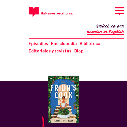
Switch to our
version in English
Episodios
Enciclopedia
Biblioteca
Editoriales y revistas
Blog