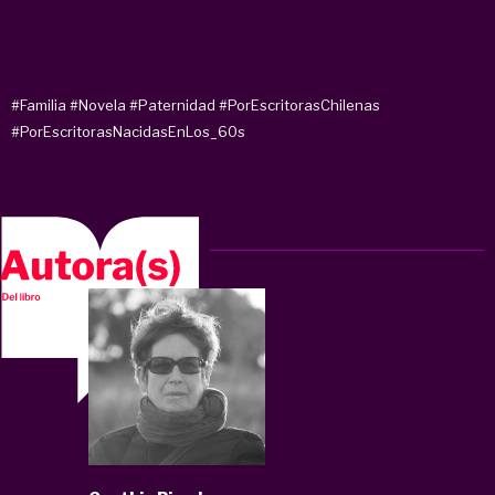
la risa y la curiosidad ponen en movimiento una inolvidable
aventura.
#Familia
#Novela
#Paternidad
#PorEscritorasChilenas
#PorEscritorasNacidasEnLos_60s