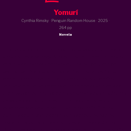
Yomurí
Cynthia Rimsky · Penguin Random House ·
2025
·
264 pp
Novela
Eliza necesita dejar al enamoradizo de su padre en un hogar de
ancianos y este se niega. Ambos toman entonces un tren al sur
en busca de una media hermana escurridiza y del sueño del
padre de pacificar a su desunida familia. En su peregrinar se
encuentran con un grupo que viaja en la misma dirección a
recuperar sus tierras ancestrales. Pronto se darán cuenta de
que el pasado los une. Padre e hija se suman a esta misión, llena
de personajes y situaciones alucinantes, que los llevará
experimentar el desconcierto y la contradicción. Con una
escritura deslumbrante donde las imágenes y los objetos
cobran a menudo el protagonismo, esta novela de Cynthia
Rimsky despliega mundos y abismos en los que la imaginación,