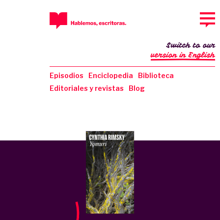
Switch to our
version in English
Episodios
Enciclopedia
Biblioteca
Editoriales y revistas
Blog