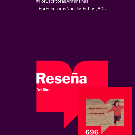
#PorEscritorasArgentinas
#PorEscritorasNacidasEnLos_80s