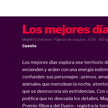
Los mejores dí
Magalí Etchebarne · Páginas de espuma ·
2026
· 382 p
Cuento
Los mejores días
explora ese territorio d
encienden y arden con una energía indómit
confunden: sus personajes –primos, am
animales que merodean la noche, atento
que se desmorona sin estridencias. Con oj
poética que no descuida los detalles, Ma
Premio Ribera del Duero– registra la ter