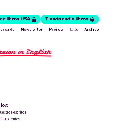
da libros USA
Tienda audio libros
erca de
Newsletter
Prensa
Tags
Archivo
rsion in English
log
uestros escritos
ás recientes.