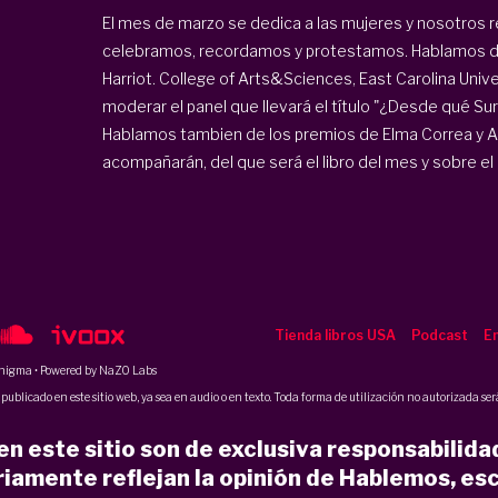
El mes de marzo se dedica a las mujeres y nosotros 
celebramos, recordamos y protestamos. Hablamos de 
Harriot. College of Arts&Sciences, East Carolina Univer
moderar el panel que llevará el título "¿Desde qué Sur
Hablamos tambien de los premios de Elma Correa y A
acompañarán, del que será el libro del mes y sobre el r
Tienda libros USA
Podcast
En
nigma
• Powered by NaZO Labs
ublicado en este sitio web, ya sea en audio o en texto. Toda forma de utilización no autorizada será
n este sitio son de exclusiva responsabilida
iamente reflejan la opinión de Hablemos, esc