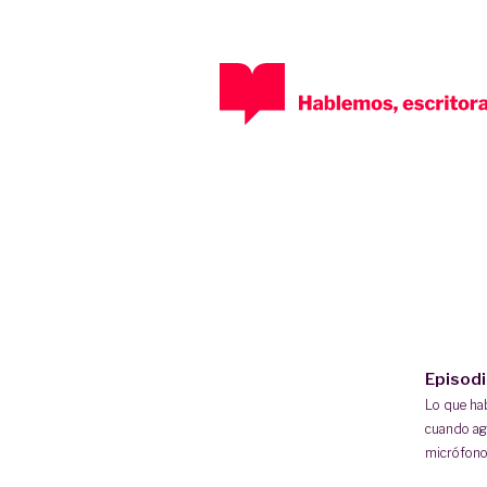
Episod
Lo que h
cuando ag
micrófono