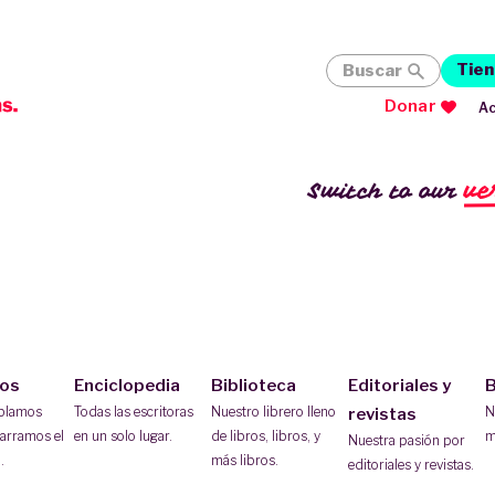
Tien
Buscar
Donar
Ac
ve
Switch to our
ios
Enciclopedia
Biblioteca
Editoriales y
B
ablamos
Todas las escritoras
Nuestro librero lleno
N
revistas
arramos el
en un solo lugar.
de libros, libros, y
m
Nuestra pasión por
.
más libros.
editoriales y revistas.