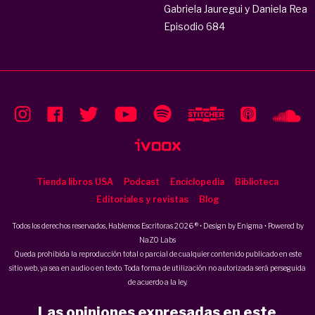
Gabriela Jauregui y Daniela Rea
Episodio 684
Tienda libros USA
Podcast
Enciclopedia
Biblioteca
Editoriales y revistas
Blog
Todos los derechos reservados, Hablemos Escritoras 2026 ® • Design by
Enigma
• Powered by
NaZO Labs
Queda prohibida la reproducción total o parcial de cualquier contenido publicado en este
sitio web, ya sea en audio o en texto. Toda forma de utilización no autorizada será perseguida
de acuerdo a la ley.
Las opiniones expresadas en este